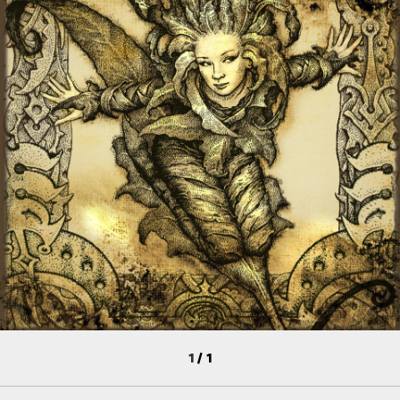
1
/
1