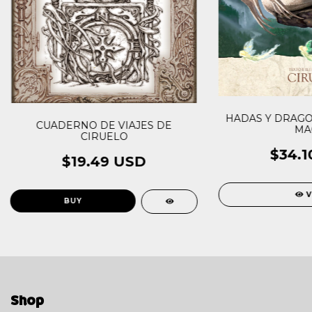
HADAS Y DRAGON
CUADERNO DE VIAJES DE
MA
CIRUELO
$34.1
$19.49 USD
V
Shop