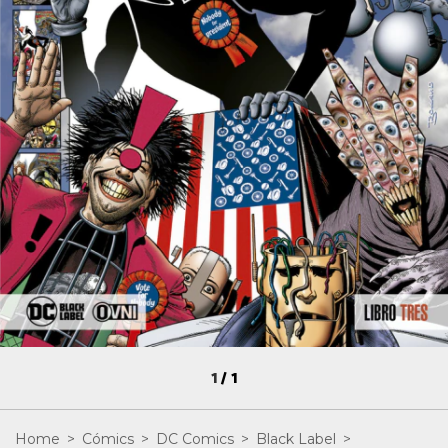
1
/
1
Home
>
Cómics
>
DC Comics
>
Black Label
>