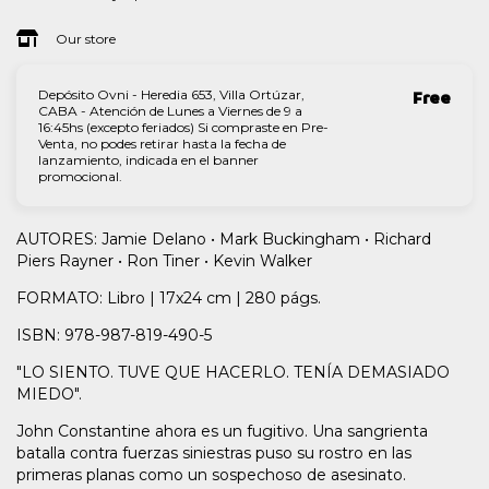
Our store
Depósito Ovni - Heredia 653, Villa Ortúzar,
Free
CABA - Atención de Lunes a Viernes de 9 a
16:45hs (excepto feriados) Si compraste en Pre-
Venta, no podes retirar hasta la fecha de
lanzamiento, indicada en el banner
promocional.
AUTORES: Jamie Delano • Mark Buckingham • Richard
Piers Rayner • Ron Tiner • Kevin Walker
FORMATO: Libro | 17x24 cm | 280 págs.
ISBN: 978-987-819-490-5
"LO SIENTO. TUVE QUE HACERLO. TENÍA DEMASIADO
MIEDO".
John Constantine ahora es un fugitivo. Una sangrienta
batalla contra fuerzas siniestras puso su rostro en las
primeras planas como un sospechoso de asesinato.