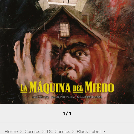
1
/
1
Home
>
Cómics
>
DC Comics
>
Black Label
>