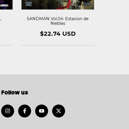
L
SANDMAN Vol.04: Estacion de
SANDMAN V
Nieblas
$2
$22.74 USD
Follow us