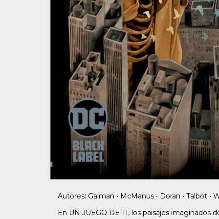
Autores: Gaiman • McManus • Doran • Talbot • 
En UN JUEGO DE TI, los paisajes imaginados de 