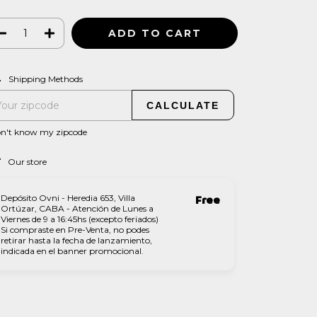
CHANGE ZIPCODE
pping for zipcode:
Shipping Methods
CALCULATE
on't know my zipcode
Our store
Depósito Ovni - Heredia 653, Villa
Free
Ortúzar, CABA - Atención de Lunes a
Viernes de 9 a 16:45hs (excepto feriados)
Si compraste en Pre-Venta, no podes
retirar hasta la fecha de lanzamiento,
indicada en el banner promocional.