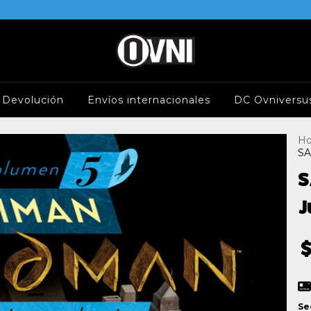
e Devolución
Envíos internacionales
DC Ovniversu
H
SA
S
J
$
Se