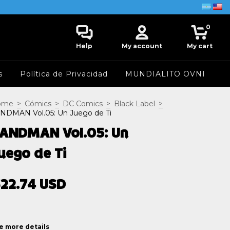
0
Help
My account
My cart
s
Política de Privacidad
MUNDIALITO OVNI
ome
>
Cómics
>
DC Comics
>
Black Label
>
NDMAN Vol.05: Un Juego de Ti
ANDMAN Vol.05: Un
uego de Ti
22.74 USD
e more details