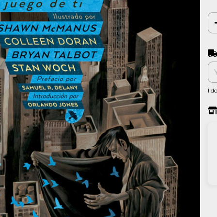
Shi
I d