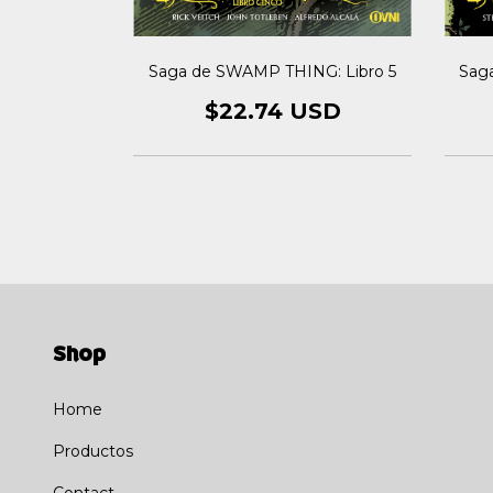
Sag
ción Del
Saga de SWAMP THING: Libro 5
anco
$22.74 USD
USD
Shop
Home
Productos