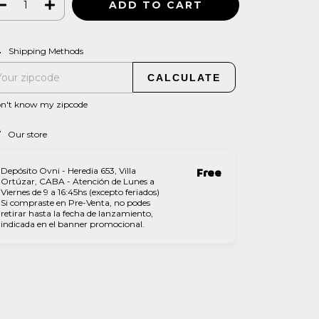
CHANGE ZIPCODE
pping for zipcode:
Shipping Methods
CALCULATE
on't know my zipcode
Our store
Depósito Ovni - Heredia 653, Villa
Free
Ortúzar, CABA - Atención de Lunes a
Viernes de 9 a 16:45hs (excepto feriados)
Si compraste en Pre-Venta, no podes
retirar hasta la fecha de lanzamiento,
indicada en el banner promocional.