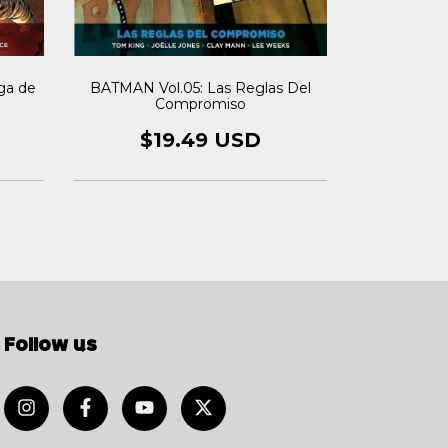
DOOMSDA
iga de
BATMAN Vol.05: Las Reglas Del
Compromiso
$2
$19.49 USD
Follow us