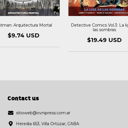
tman: Arquitectura Mortal
Detective Comics Vol.3: La l
las sombras
$9.74 USD
$19.49 USD
Contact us
sitioweb@ovnipress.com.ar
Heredia 653, Villa Ortúzar, CABA