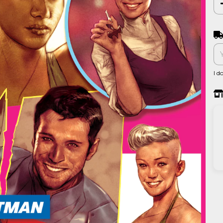
Shi
I d