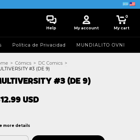
0
Help
My account
My cart
s
Política de Privacidad
MUNDIALITO OVNI
ome
>
Cómics
>
DC Comics
>
LTIVERSITY #3 (DE 9)
ULTIVERSITY #3 (DE 9)
12.99 USD
e more details