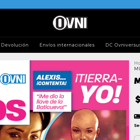
e Devolución
Envíos internacionales
DC Ovniversu
H
MU
M
$
Se