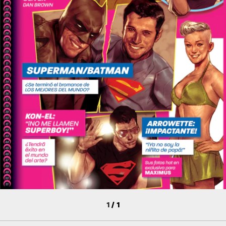
1
/
1