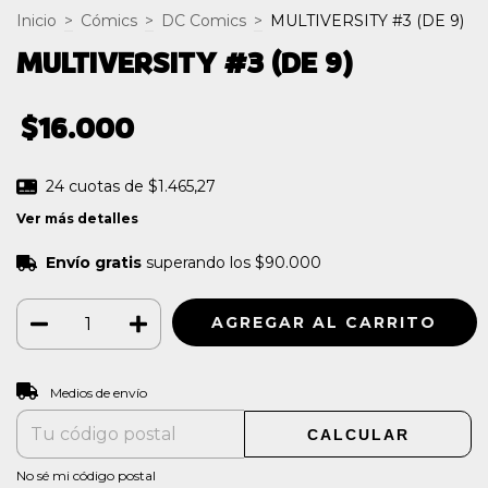
Inicio
>
Cómics
>
DC Comics
>
MULTIVERSITY #3 (DE 9)
MULTIVERSITY #3 (DE 9)
$16.000
24
cuotas de
$1.465,27
Ver más detalles
Envío gratis
superando los
$90.000
CAMBIAR CP
Entregas para el CP:
Medios de envío
CALCULAR
No sé mi código postal