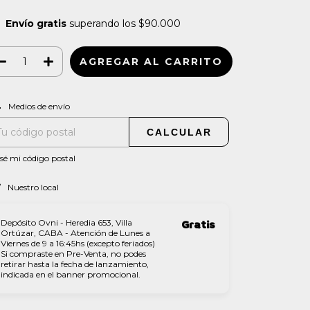
Envío gratis
superando los
$90.000
CAMBIAR CP
regas para el CP:
Medios de envío
CALCULAR
sé mi código postal
Nuestro local
Depósito Ovni - Heredia 653, Villa
Gratis
Ortúzar, CABA - Atención de Lunes a
Viernes de 9 a 16:45hs (excepto feriados)
Si compraste en Pre-Venta, no podes
retirar hasta la fecha de lanzamiento,
indicada en el banner promocional.