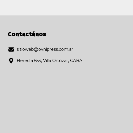
Contactános
sitioweb@ovnipress.com.ar
Heredia 653, Villa Ortúzar, CABA