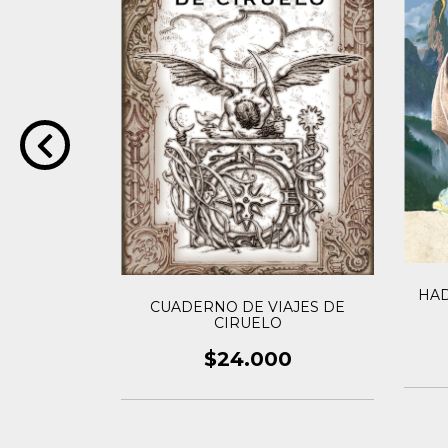
HAD
EÑOS DE
CUADERNO DE VIAJES DE
CIRUELO
0
$24.000