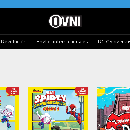
e Devolución
Envíos internacionales
DC Ovniversu