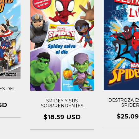
ES DEL
DESTROZA ES
SPIDEY Y SUS
SD
SPIDE
SORPRENDENTES
AMIGOS: SPIDEY SALVA EL
$25.0
DÍA
$18.59 USD