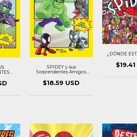
¿DÓNDE EST
$19.4
SPIDEY y sus
US
Sorprendentes Amigos:
TES
Cómic 1
IC 2
$18.59 USD
SD