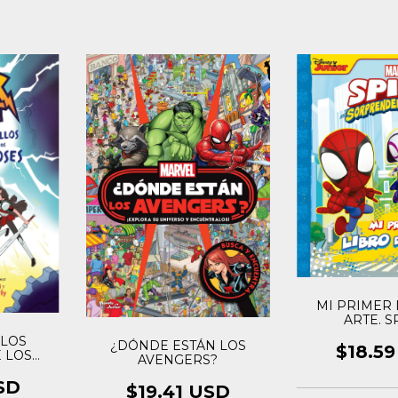
MI PRIMER 
ARTE. S
 LOS
¿DÓNDE ESTÁN LOS
$18.5
 LOS
AVENGERS?
SD
$19.41 USD