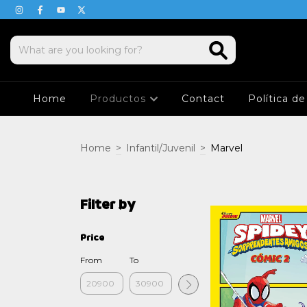
Home
Productos
Contact
Política d
Home
>
Infantil/Juvenil
>
Marvel
Filter by
Price
From
To