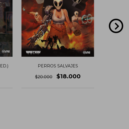
ED.)
PERROS SALVAJES
STR
$18.000
$20.000
ENCICLOP
M
$60.0