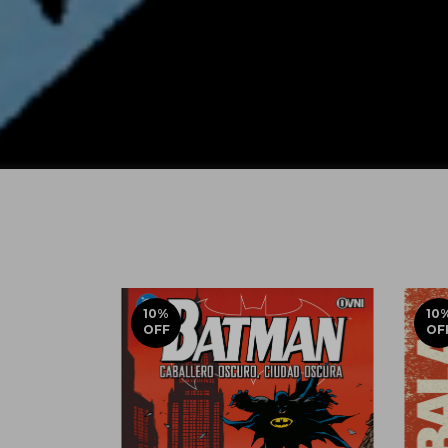
10
%
10
OFF
OF