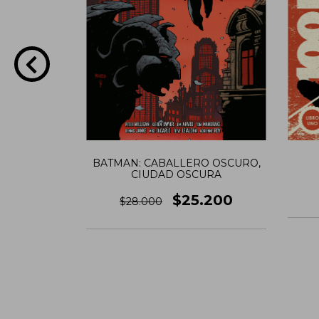
BATMAN: CABALLERO OSCURO,
CIUDAD OSCURA
 GUÍA DE
VERSIÓN
$25.200
$28.000
.210