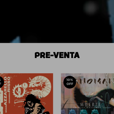
PRE-VENTA
%
10
%
F
OFF