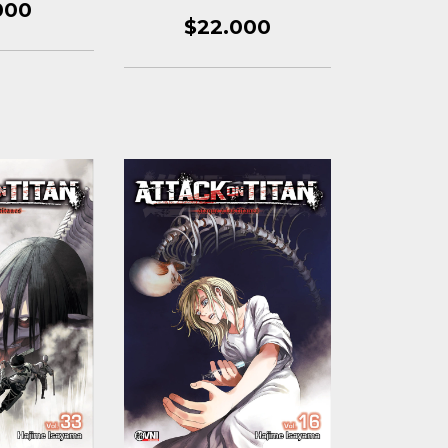
Metal
000
$22.000