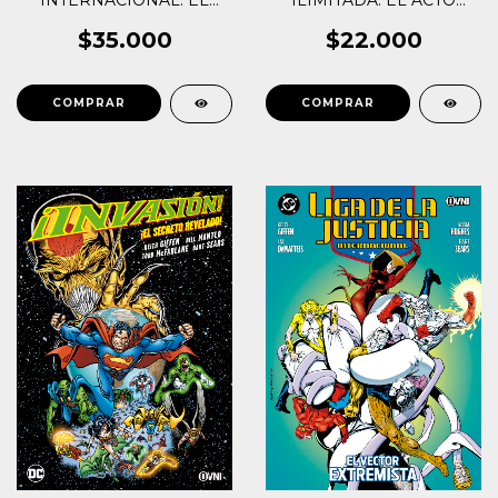
ILIMITADA: EL ACTO
EXPERIMENTO
OMEGA
TEASDALE
$35.000
$22.000