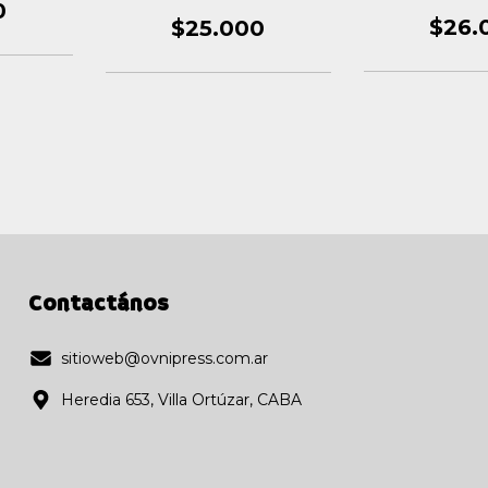
PINOCCHIO
0
$26.
$25.000
Contactános
sitioweb@ovnipress.com.ar
Heredia 653, Villa Ortúzar, CABA