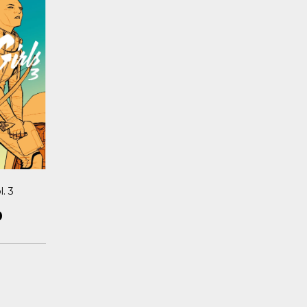
l. 3
0