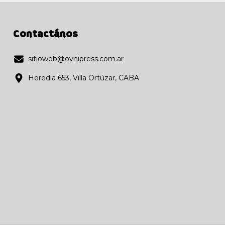
Contactános
sitioweb@ovnipress.com.ar
Heredia 653, Villa Ortúzar, CABA