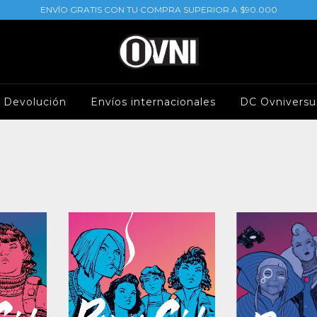
ENVÍO GRATIS CON TU COMPRA SUPERIOR A $90.000
e Devolución
Envíos internacionales
DC Ovniversu
l