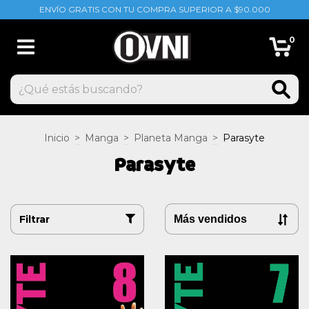
ENVÍO GRATIS CON TU COMPRA SUPERIOR A $90.000
0
Inicio
>
Manga
>
Planeta Manga
>
Parasyte
Parasyte
Filtrar