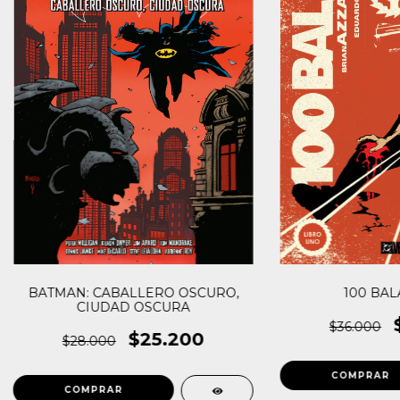
BATMAN: CABALLERO OSCURO,
100 BALA
CIUDAD OSCURA
$36.000
$25.200
$28.000