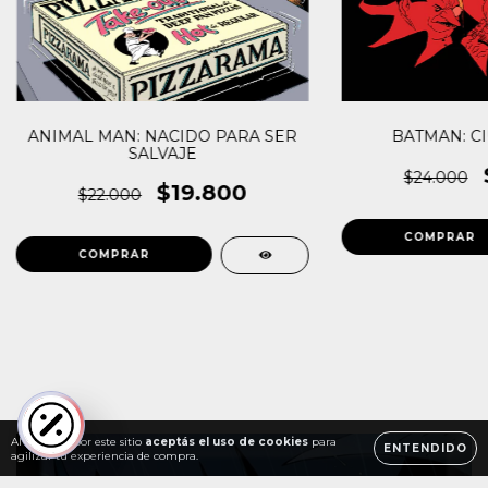
ANIMAL MAN: NACIDO PARA SER
BATMAN: C
SALVAJE
$24.000
$19.800
$22.000
Al navegar por este sitio
aceptás el uso de cookies
para
ENTENDIDO
agilizar tu experiencia de compra.