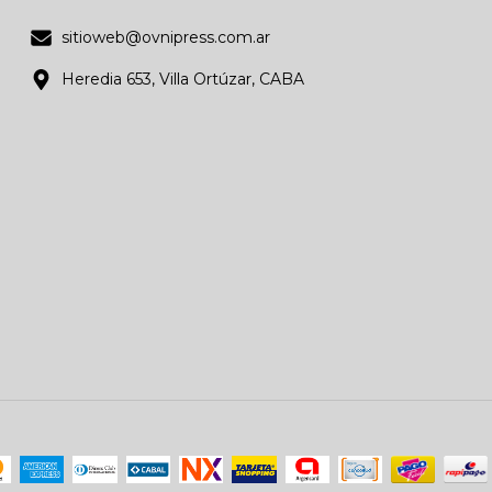
sitioweb@ovnipress.com.ar
Heredia 653, Villa Ortúzar, CABA