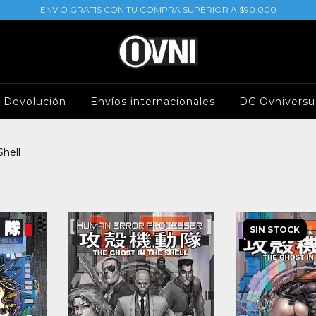
ENVÍO GRATIS CON TU COMPRA SUPERIOR A $90.000
e Devolución
Envíos internacionales
DC Ovniversu
Shell
SIN STOCK