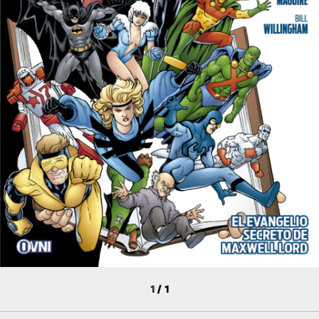
1
/
1