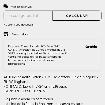
CAMBIAR CP
Entregas para el CP:
Medios de envío
CALCULAR
No sé mi código postal
Nuestro local
Depósito Ovni - Heredia 653, Villa Ortúzar,
Gratis
CABA - Atención de Lunes a Viernes de 9 a
16:45hs (excepto feriados) Si compraste en Pre-
Venta, no podes retirar hasta la fecha de
lanzamiento, indicada en el banner
promocional.
AUTORES: Keith Giffen • J. M. DeMatteis • Kevin Maguire •
Bill Willingham
FORMATO: Libro | 17x24 cm | 216 págs.
ISBN: 978-987-819-276-5
¡La justicia ahora es para todos!
¡La Liga de la Justicia finalmente alcanza estatus