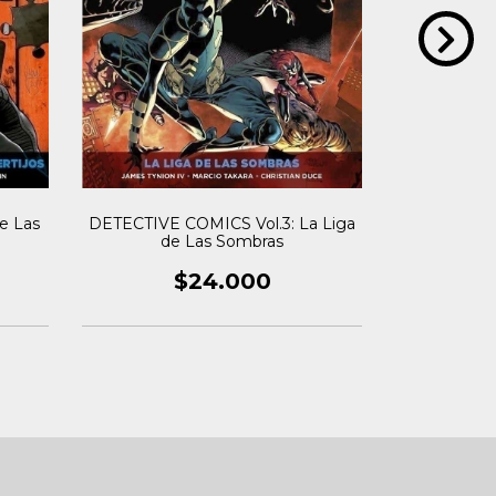
El Regreso 
El
e Las
DETECTIVE COMICS Vol.3: La Liga
de Las Sombras
$24.000