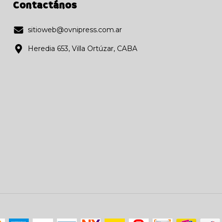
Contactános
sitioweb@ovnipress.com.ar
Heredia 653, Villa Ortúzar, CABA