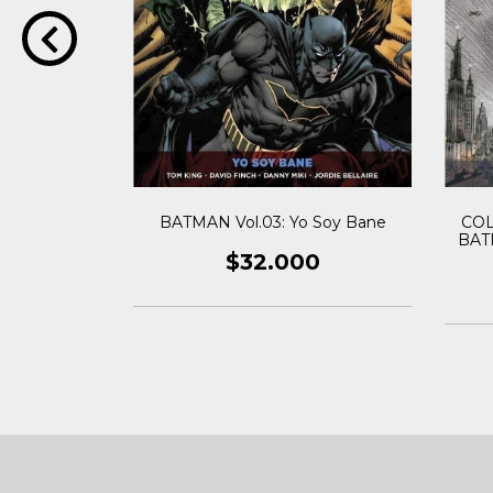
Vol.5: Un
ra Vivir
BATMAN Vol.03: Yo Soy Bane
COL
BAT
0
$32.000