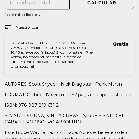
CALCULAR
No sé mi código postal
Nuestro local
Depósito Ovni - Heredia 653, Villa Ortúzar,
Gratis
CABA - Atención de Lunes a Viernes de 9 a
16:45hs (excepto feriados) Si compraste en Pre-
Venta, no podes retirar hasta la fecha de
lanzamiento, indicada en el banner
promocional.
AUTORES: Scott Snyder • Nick Dragotta • Frank Martin
FORMATO: Libro | 17x24 cm | 192 págs en papel ilustración.
ISBN: 978-987-819-631-2
SIN SU FORTUNA, SIN LA CUEVA... ¡SIGUE SIENDO EL
CABALLERO OSCURO ABSOLUTO!
Este Bruce Wayne nació sin nada. No es el heredero de un
imperio comercial, sino el hijo de un profesor de escuela