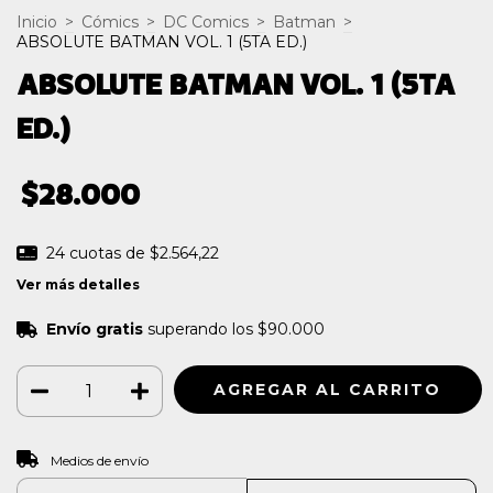
Inicio
>
Cómics
>
DC Comics
>
Batman
>
ABSOLUTE BATMAN VOL. 1 (5TA ED.)
ABSOLUTE BATMAN VOL. 1 (5TA
ED.)
$28.000
24
cuotas de
$2.564,22
Ver más detalles
Envío gratis
superando los
$90.000
CAMBIAR CP
Entregas para el CP:
Medios de envío