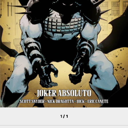
1
/
1