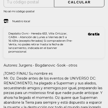
CALCULAR
No sé mi código postal
Nuestro local
Depósito Ovni - Heredia 653, Villa Ortúzar,
Gratis
CABA - Atención de Lunes a Viernes de 9 a
16:45hs (excepto feriados) Si compraste en Pre-
Venta, no podes retirar hasta la fecha de
lanzamiento, indicada en el banner
promocional.
Autores: Jurgens • Bogdanovic •Sook • otros
¡TOMO FINAL! Su nombre es
Mr. Oz. Desde antes de los eventos de UNIVERSO DC:
RENACIMIENTO, ha plagado a Superman y sus aliados,
secuestrando amigos y enemigos por igual, preparando las
piezas para un misterioso final que nadie puede anticipar. Y
ahora ha llegado el momento. Oz quiere que Superman
abandone la Tierra para siempre y está dispuesto a esparcir
la muerte y la destrucción por todo el mundo para lograrlo.