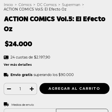
Inicio
>
Cómics
>
DC Comics
>
Superman
>
ACTION COMICS Vol.5: El Efecto Oz
ACTION COMICS Vol.5: El Efecto
Oz
$24.000
24
cuotas de
$2.197,90
Ver más detalles
Envío gratis
superando los
$90.000
CAMBIAR CP
Entregas para el CP:
Medios de envío