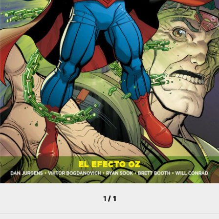
1
/
1