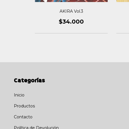
1
AKIRA Vol.3
0
$34.000
Categorías
Inicio
Productos
Contacto
Política de Devolución