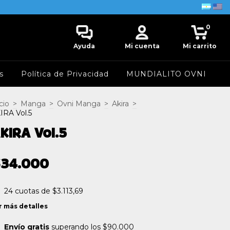
0
Ayuda
Mi cuenta
Mi carrito
s
Política de Privacidad
MUNDIALITO OVNI
cio
>
Manga
>
Ovni Manga
>
Akira
>
IRA Vol.5
KIRA Vol.5
$34.000
24
cuotas de
$3.113,69
r más detalles
Envío gratis
superando los
$90.000