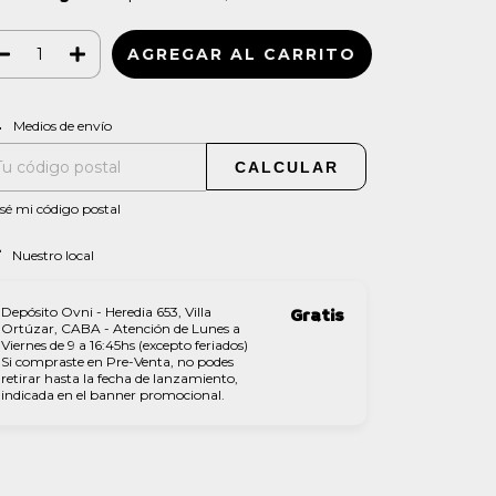
CAMBIAR CP
regas para el CP:
Medios de envío
CALCULAR
sé mi código postal
Nuestro local
Depósito Ovni - Heredia 653, Villa
Gratis
Ortúzar, CABA - Atención de Lunes a
Viernes de 9 a 16:45hs (excepto feriados)
Si compraste en Pre-Venta, no podes
retirar hasta la fecha de lanzamiento,
indicada en el banner promocional.