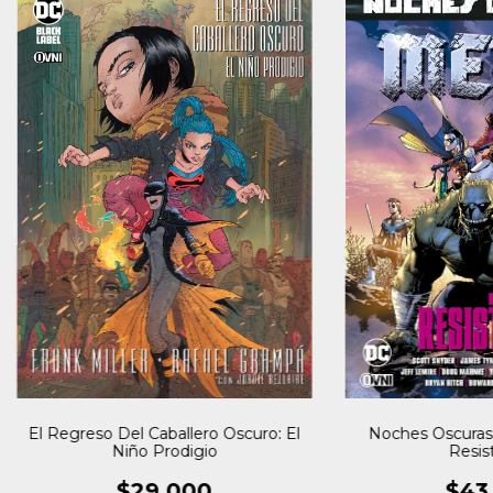
El Regreso Del Caballero Oscuro: El
Noches Oscuras: 
Niño Prodigio
Resis
$29.000
$43