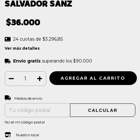
SALVADOR SANZ
$36.000
24
cuotas de
$3.296,85
Ver más detalles
Envío gratis
superando los
$90.000
CAMBIAR CP
Entregas para el CP:
Medios de envío
CALCULAR
No sé mi código postal
Nuestro local