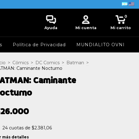
0
Ayuda
Mi cuenta
Mi carrito
s
Política de Privacidad
MUNDIALITO OVNI
cio
>
Cómics
>
DC Comics
>
Batman
>
TMAN: Caminante Nocturno
ATMAN: Caminante
octurno
$26.000
24
cuotas de
$2.381,06
r más detalles