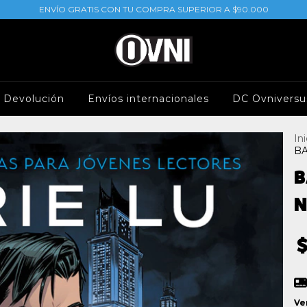
ENVÍO GRATIS CON TU COMPRA SUPERIOR A $90.000
e Devolución
Envíos internacionales
DC Ovniversu
Ini
BA
B
N
Ve