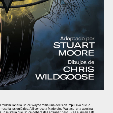
l multimillonario Bruce Wayne toma una decisión impulsiva que lo
 hospital psiquiátrico. Allí conoce a Madeleine Wallace, una asesina
es un misterio que Bruce deberá des entrañar, pero... ¿es él quien está