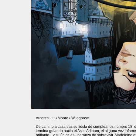
Autores: Lu • Moore • Wildgoose
De camino a casa tras su fiesta de cumpleaños número 18, e
termina guiando hacia el Asilo Arkham, el al guna vez infame
brillante... y su única es - peranza de sobrevivir. Madeleine 