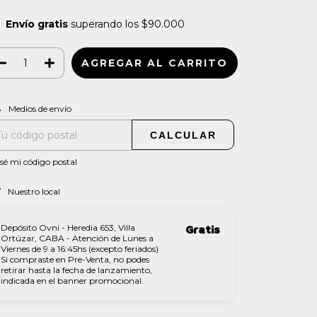
Envío gratis
superando los
$90.000
CAMBIAR CP
regas para el CP:
Medios de envío
CALCULAR
sé mi código postal
Nuestro local
Depósito Ovni - Heredia 653, Villa
Gratis
Ortúzar, CABA - Atención de Lunes a
Viernes de 9 a 16:45hs (excepto feriados)
Si compraste en Pre-Venta, no podes
retirar hasta la fecha de lanzamiento,
indicada en el banner promocional.