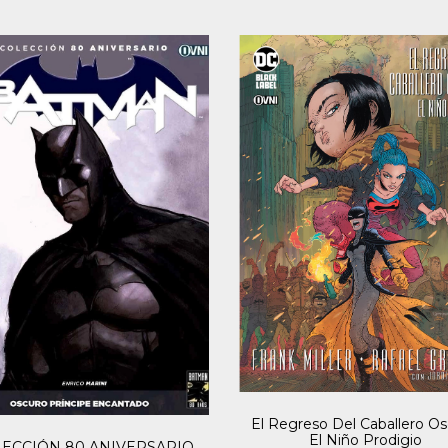
El Regreso Del Caballero Os
El Niño Prodigio
ECCIÓN 80 ANIVERSARIO