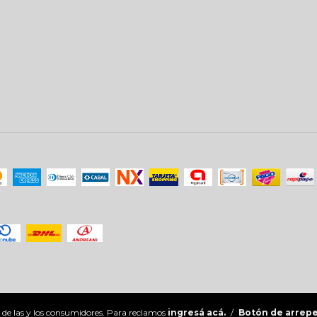
 de las y los consumidores. Para reclamos
ingresá acá.
/
Botón de arrep