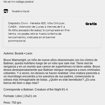
No sé mi código postal
Nuestro local
Depósito Ovni - Heredia 653, Villa Ortúzar,
Gratis
CABA - Atención de Lunes a Viernes de 9 a
16:45hs (excepto feriados) Si compraste en Pre-
Venta, no podes retirar hasta la fecha de
lanzamiento, indicada en el banner
promocional.
Autores: Busiek • Leon
Bruce Wainwright, un niño de nueve años obsesionado con los cómics de
Batman, queda huérfano luego de un robo que sale mal. Tiene sed de
venganza y en un mundo que carece de superhéroes no tiene salida. Bruce
desea desesperadamente que Batman otorgue venganza a esos criminales
cobardes. Y a veces, los deseos se hacen realidad. Una criatura parecida a
un murciélago encuentra a los asesinos de sus padres, comenzando la
odisea más inimaginable de todas. ¿Quién es este benefactor? ¿Es una
fuerza del bien o algo más?
Corresponde a Batman: Creature of the Night #1-4.
Formato: Libro | 15x21 cm
Peso: 750 grs.