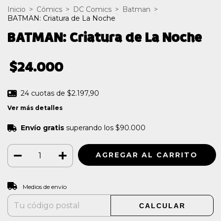
Inicio
>
Cómics
>
DC Comics
>
Batman
>
BATMAN: Criatura de La Noche
BATMAN: Criatura de La Noche
$24.000
24
cuotas de
$2.197,90
Ver más detalles
Envío gratis
superando los
$90.000
CAMBIAR CP
Entregas para el CP:
Medios de envío
CALCULAR