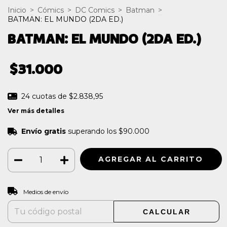
Inicio
>
Cómics
>
DC Comics
>
Batman
>
BATMAN: EL MUNDO (2DA ED.)
BATMAN: EL MUNDO (2DA ED.)
$31.000
24
cuotas de
$2.838,95
Ver más detalles
Envío gratis
superando los
$90.000
CAMBIAR CP
Entregas para el CP:
Medios de envío
CALCULAR