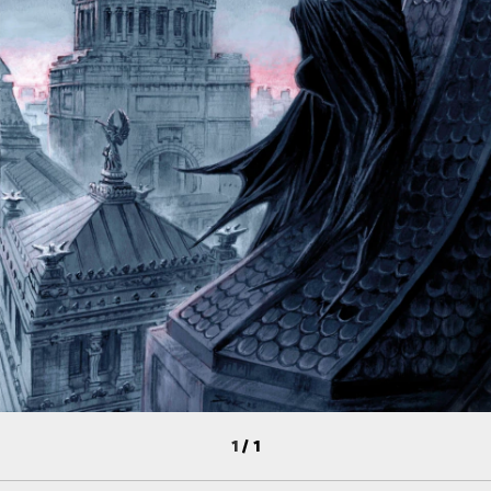
1
/
1