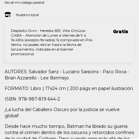
No sé mi código postal
Nuestro local
Depósito Ovni - Heredia 653, Villa Ortúzar,
Gratis
CABA - Atención de Lunes a Viernes de 9 a
16:45hs (excepto feriados) Si compraste en Pre-
Venta, no podes retirar hasta la fecha de
lanzamiento, indicada en el banner
promocional.
AUTORES: Salvador Sanz • Luciano Saracino • Paco Roca •
Brian Azzarello • Lee Bermejo
FORMATO: Libro | 17x24 cm | 200 págs en papel ilustración.
ISBN: 978-987-819-644-2
¡La lucha del Caballero Oscuro por la justicia se vuelve
global!
Desde hace mucho tiempo, Batman ha librado su guerra
contra el crimen dentro de los oscuros y retorcidos confines
de la ciudad de Gotham. Pero cuando mira más allá de los