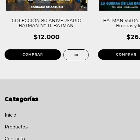
COLECCIÓN 80 ANIVERSARIO
BATMAN Vol.04: 
BATMAN N° 11: BATMAN:
Bromas y lo
CONDADO DE GOTHAM
$12.000
$26
Categorías
Inicio
Productos
Contacto