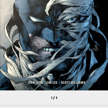
1
/
1