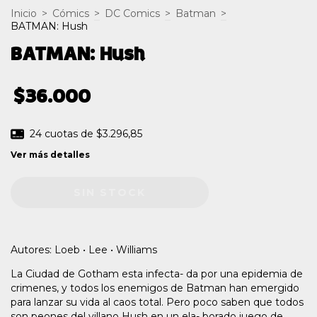
Inicio
>
Cómics
>
DC Comics
>
Batman
>
BATMAN: Hush
BATMAN: Hush
$36.000
24
cuotas de
$3.296,85
Ver más detalles
Autores: Loeb • Lee • Williams
La Ciudad de Gotham esta infecta- da por una epidemia de
crimenes, y todos los enemigos de Batman han emergido
para lanzar su vida al caos total. Pero poco saben que todos
son peones del villano Hush en un ela- borado juego de