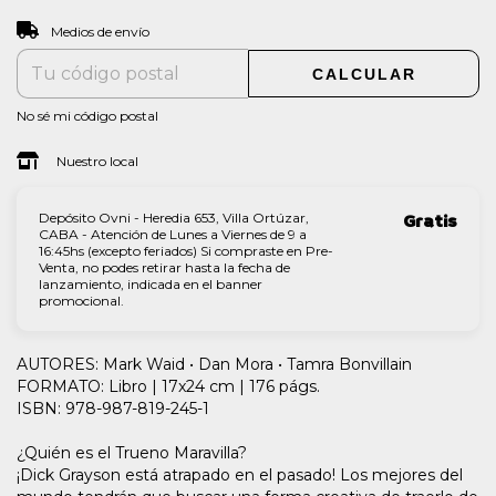
CAMBIAR CP
Entregas para el CP:
Medios de envío
CALCULAR
No sé mi código postal
Nuestro local
Depósito Ovni - Heredia 653, Villa Ortúzar,
Gratis
CABA - Atención de Lunes a Viernes de 9 a
16:45hs (excepto feriados) Si compraste en Pre-
Venta, no podes retirar hasta la fecha de
lanzamiento, indicada en el banner
promocional.
AUTORES: Mark Waid • Dan Mora • Tamra Bonvillain
FORMATO: Libro | 17x24 cm | 176 págs.
ISBN: 978-987-819-245-1
¿Quién es el Trueno Maravilla?
¡Dick Grayson está atrapado en el pasado! Los mejores del