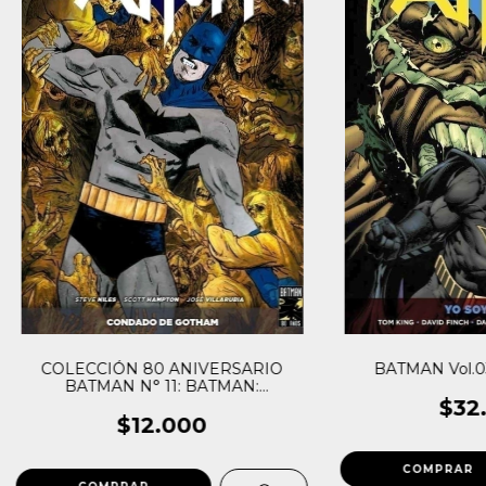
COLECCIÓN 80 ANIVERSARIO
BATMAN Vol.03
BATMAN N° 11: BATMAN:
CONDADO DE GOTHAM
$32
$12.000