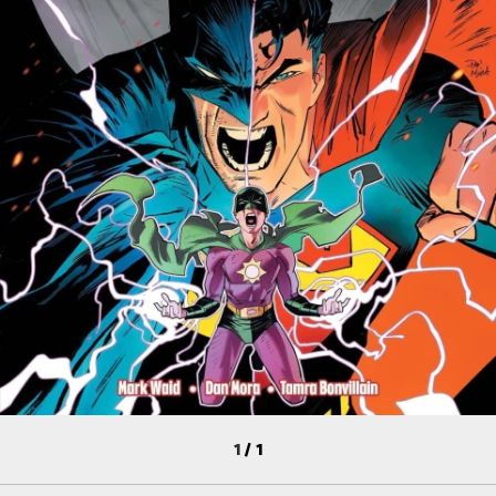
1
/
1