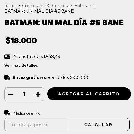
Inicio
>
Cómics
>
DC Comics
>
Batman
>
BATMAN: UN MAL DÍA #6 BANE
BATMAN: UN MAL DÍA #6 BANE
$18.000
24
cuotas de
$1.648,43
Ver más detalles
Envío gratis
superando los
$90.000
CAMBIAR CP
Entregas para el CP:
Medios de envío
CALCULAR