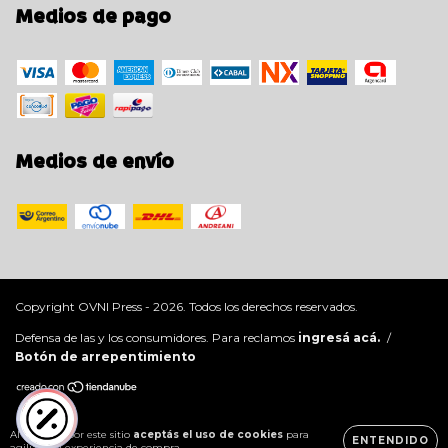
Medios de pago
Medios de envío
Copyright OVNI Press - 2026. Todos los derechos reservados.
Defensa de las y los consumidores. Para reclamos
ingresá acá.
/
Botón de arrepentimiento
Al navegar por este sitio
aceptás el uso de cookies
para
ENTENDIDO
agilizar tu experiencia de compra.