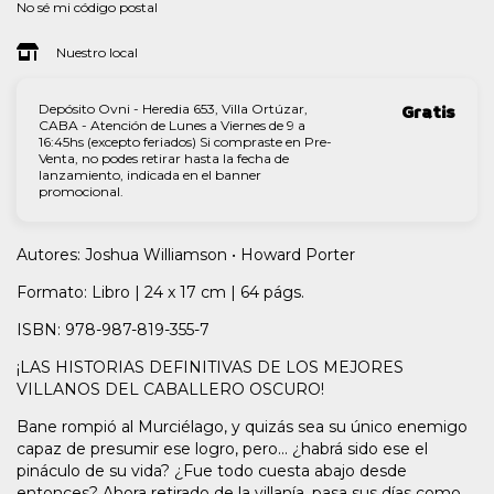
No sé mi código postal
Nuestro local
Depósito Ovni - Heredia 653, Villa Ortúzar,
Gratis
CABA - Atención de Lunes a Viernes de 9 a
16:45hs (excepto feriados) Si compraste en Pre-
Venta, no podes retirar hasta la fecha de
lanzamiento, indicada en el banner
promocional.
Autores: Joshua Williamson • Howard Porter
Formato: Libro | 24 x 17 cm | 64 págs.
ISBN: 978-987-819-355-7
¡LAS HISTORIAS DEFINITIVAS DE LOS MEJORES
VILLANOS DEL CABALLERO OSCURO!
Bane rompió al Murciélago, y quizás sea su único enemigo
capaz de presumir ese logro, pero... ¿habrá sido ese el
pináculo de su vida? ¿Fue todo cuesta abajo desde
entonces? Ahora retirado de la villanía, pasa sus días como