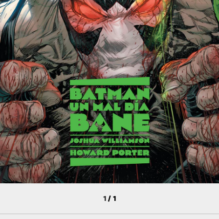
1
/
1