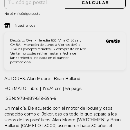
CALCULAR
No sé mi código postal
Nuestro local
Depósito Ovni - Heredia 653, Villa Ortúzar,
Gratis
CABA - Atención de Lunes a Viernes de 9 a
16:45hs (excepto feriados) Si compraste en Pre-
Venta, no podes retirar hasta la fecha de
lanzamiento, indicada en el banner
promocional.
AUTORES: Alan Moore • Brian Bolland
FORMATO: Libro | 17x24 cm | 64 págs.
ISBN: 978-987-819-394-6
Un mal día. De acuerdo con el motor de locura y caos
conocido como el Joker, eso es todo lo que separa a los
sanos de los psicóticos. Alan Moore (WATCHMEN) y Brian
Bolland (CAMELOT 3000) asumieron hace 30 años el