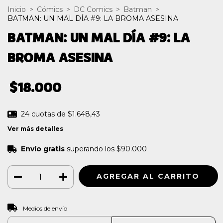
Inicio
>
Cómics
>
DC Comics
>
Batman
>
BATMAN: UN MAL DÍA #9: LA BROMA ASESINA
BATMAN: UN MAL DÍA #9: LA
BROMA ASESINA
$18.000
24
cuotas de
$1.648,43
Ver más detalles
Envío gratis
superando los
$90.000
CAMBIAR CP
Entregas para el CP:
Medios de envío