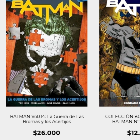
BATMAN Vol.04: La Guerra de Las
COLECCIÓN 80
Bromas y los Acertijos
BATMAN N° 
CONDADO 
$26.000
$12