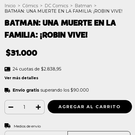
Inicio
>
Cómics
>
DC Comics
>
Batman
>
BATMAN: UNA MUERTE EN LA FAMILIA: ¡ROBIN VIVE!
BATMAN: UNA MUERTE EN LA
FAMILIA: ¡ROBIN VIVE!
$31.000
24
cuotas de
$2.838,95
Ver más detalles
Envío gratis
superando los
$90.000
CAMBIAR CP
Entregas para el CP:
Medios de envío