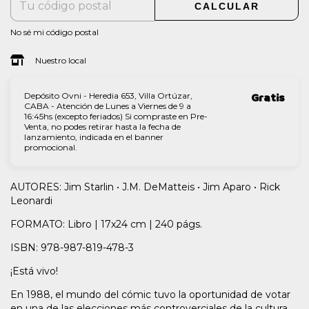
CALCULAR
No sé mi código postal
Nuestro local
Depósito Ovni - Heredia 653, Villa Ortúzar,
Gratis
CABA - Atención de Lunes a Viernes de 9 a
16:45hs (excepto feriados) Si compraste en Pre-
Venta, no podes retirar hasta la fecha de
lanzamiento, indicada en el banner
promocional.
AUTORES: Jim Starlin • J.M. DeMatteis • Jim Aparo • Rick
Leonardi
FORMATO: Libro | 17x24 cm | 240 págs.
ISBN: 978-987-819-478-3
¡Está vivo!
En 1988, el mundo del cómic tuvo la oportunidad de votar
en una de las elecciones más controverciales de la cultura