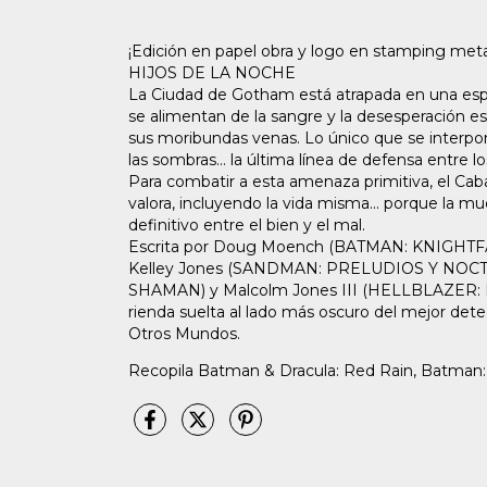
¡Edición en papel obra y logo en stamping meta
HIJOS DE LA NOCHE
La Ciudad de Gotham está atrapada en una espi
se alimentan de la sangre y la desesperación e
sus moribundas venas. Lo único que se interpo
las sombras... la última línea de defensa entre l
Para combatir a esta amenaza primitiva, el Ca
valora, incluyendo la vida misma... porque la m
definitivo entre el bien y el mal.
Escrita por Doug Moench (BATMAN: KNIGHTFALL) 
Kelley Jones (SANDMAN: PRELUDIOS Y NOCTU
SHAMAN) y Malcolm Jones III (HELLBLAZER
rienda suelta al lado más oscuro del mejor dete
Otros Mundos.
Recopila Batman & Dracula: Red Rain, Batman: