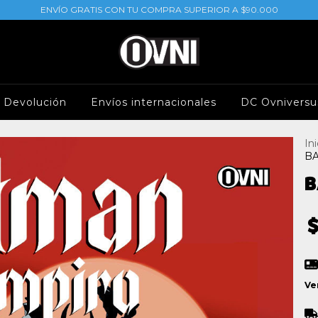
ENVÍO GRATIS CON TU COMPRA SUPERIOR A $90.000
e Devolución
Envíos internacionales
DC Ovniversu
Ini
B
B
Ve