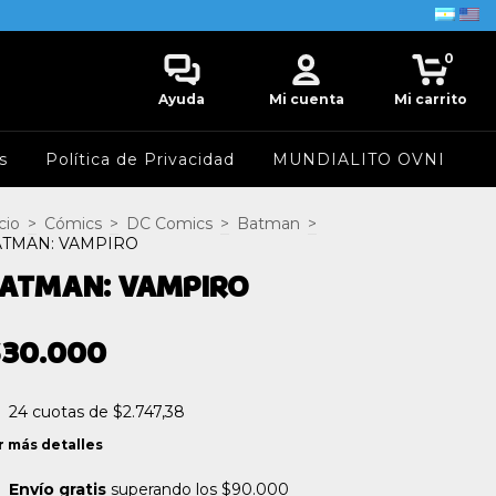
0
Ayuda
Mi cuenta
Mi carrito
s
Política de Privacidad
MUNDIALITO OVNI
cio
>
Cómics
>
DC Comics
>
Batman
>
ATMAN: VAMPIRO
ATMAN: VAMPIRO
$30.000
24
cuotas de
$2.747,38
r más detalles
Envío gratis
superando los
$90.000