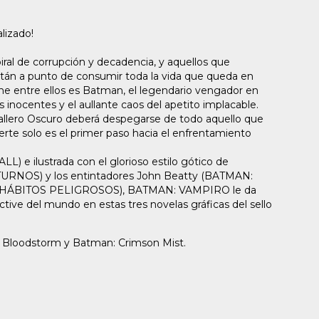
lizado!
ral de corrupción y decadencia, y aquellos que
stán a punto de consumir toda la vida que queda en
ne entre ellos es Batman, el legendario vengador en
os inocentes y el aullante caos del apetito implacable.
ballero Oscuro deberá despegarse de todo aquello que
uerte solo es el primer paso hacia el enfrentamiento
e ilustrada con el glorioso estilo gótico de
RNOS) y los entintadores John Beatty (BATMAN:
: HÁBITOS PELIGROSOS), BATMAN: VAMPIRO le da
ctive del mundo en estas tres novelas gráficas del sello
 Bloodstorm y Batman: Crimson Mist.