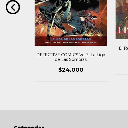
 Vol.2 - La
El R
a
DETECTIVE COMICS Vol.3: La Liga
de Las Sombras
0
$24.000