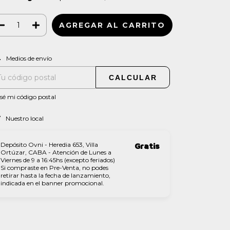
CAMBIAR CP
regas para el CP:
Medios de envío
CALCULAR
sé mi código postal
Nuestro local
Depósito Ovni - Heredia 653, Villa
Gratis
Ortúzar, CABA - Atención de Lunes a
Viernes de 9 a 16:45hs (excepto feriados)
Si compraste en Pre-Venta, no podes
retirar hasta la fecha de lanzamiento,
indicada en el banner promocional.