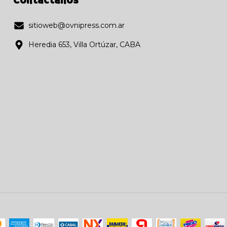
Contactános
sitioweb@ovnipress.com.ar
Heredia 653, Villa Ortúzar, CABA