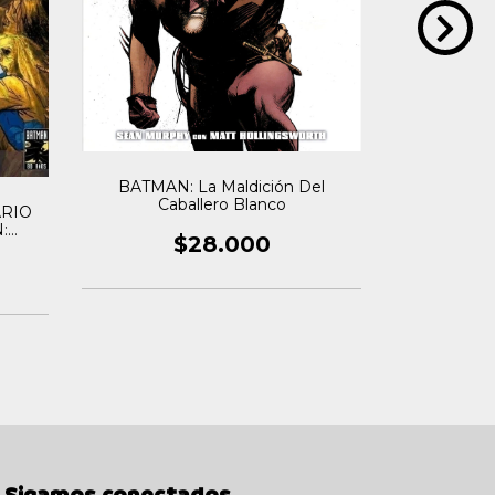
BATMAN: La Maldición Del
DETECTIV
Caballero Blanco
Lugar S
ARIO
:
$28.000
M