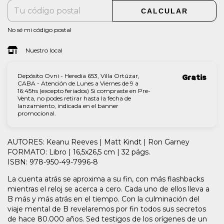
CALCULAR
No sé mi código postal
Nuestro local
Depósito Ovni - Heredia 653, Villa Ortúzar,
Gratis
CABA - Atención de Lunes a Viernes de 9 a
16:45hs (excepto feriados) Si compraste en Pre-
Venta, no podes retirar hasta la fecha de
lanzamiento, indicada en el banner
promocional.
AUTORES: Keanu Reeves | Matt Kindt | Ron Garney
FORMATO: Libro | 16,5x26,5 cm | 32 págs.
ISBN: 978-950-49-7996-8
La cuenta atrás se aproxima a su fin, con más flashbacks
mientras el reloj se acerca a cero. Cada uno de ellos lleva a
B más y más atrás en el tiempo. Con la culminación del
viaje mental de B revelaremos por fin todos sus secretos
de hace 80.000 años. Sed testigos de los orígenes de un