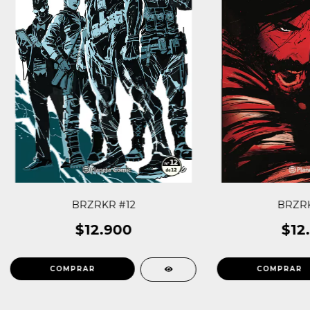
BRZRKR #12
BRZRK
$12.900
$12