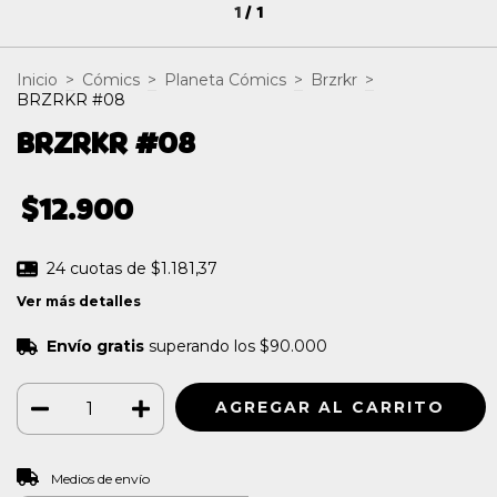
1
/
1
Inicio
>
Cómics
>
Planeta Cómics
>
Brzrkr
>
BRZRKR #08
BRZRKR #08
$12.900
24
cuotas de
$1.181,37
Ver más detalles
Envío gratis
superando los
$90.000
CAMBIAR CP
Entregas para el CP:
Medios de envío