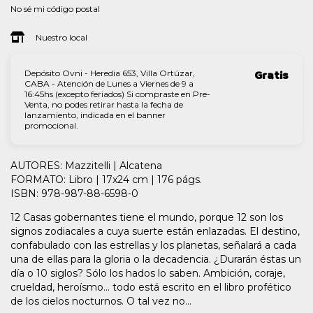
No sé mi código postal
Nuestro local
Depósito Ovni - Heredia 653, Villa Ortúzar,
Gratis
CABA - Atención de Lunes a Viernes de 9 a
16:45hs (excepto feriados) Si compraste en Pre-
Venta, no podes retirar hasta la fecha de
lanzamiento, indicada en el banner
promocional.
AUTORES: Mazzitelli | Alcatena
FORMATO: Libro | 17x24 cm | 176 págs.
ISBN: 978-987-88-6598-0
12 Casas gobernantes tiene el mundo, porque 12 son los
signos zodiacales a cuya suerte están enlazadas. El destino,
confabulado con las estrellas y los planetas, señalará a cada
una de ellas para la gloria o la decadencia. ¿Durarán éstas un
día o 10 siglos? Sólo los hados lo saben. Ambición, coraje,
crueldad, heroísmo... todo está escrito en el libro profético
de los cielos nocturnos. O tal vez no...