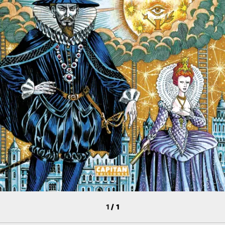
1
/
1