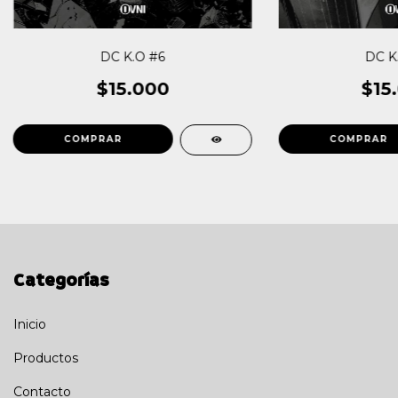
DC K.O #6
DC K
$15.000
$15
Categorías
Inicio
Productos
Contacto