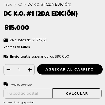
Inicio
>
KO
>
DC K.O. #1 (2DA EDICIÓN)
DC K.O. #1 (2DA EDICIÓN)
$15.000
24
cuotas de
$1.373,69
Ver más detalles
Envío gratis
superando los
$90.000
CAMBIAR CP
Entregas para el CP:
Medios de envío
CALCULAR
No sé mi código postal