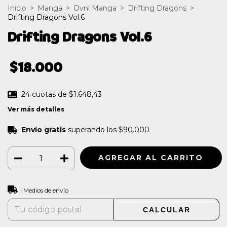
Inicio
>
Manga
>
Ovni Manga
>
Drifting Dragons
>
Drifting Dragons Vol.6
Drifting Dragons Vol.6
$18.000
24
cuotas de
$1.648,43
Ver más detalles
Envío gratis
superando los
$90.000
CAMBIAR CP
Entregas para el CP:
Medios de envío
CALCULAR