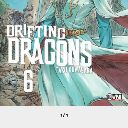
1
/
1