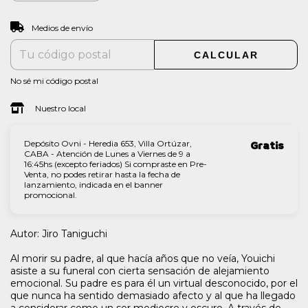
CAMBIAR CP
Entregas para el CP:
Medios de envío
CALCULAR
No sé mi código postal
Nuestro local
Depósito Ovni - Heredia 653, Villa Ortúzar,
Gratis
CABA - Atención de Lunes a Viernes de 9 a
16:45hs (excepto feriados) Si compraste en Pre-
Venta, no podes retirar hasta la fecha de
lanzamiento, indicada en el banner
promocional.
Autor: Jiro Taniguchi
Al morir su padre, al que hacía años que no veía, Youichi
asiste a su funeral con cierta sensación de alejamiento
emocional. Su padre es para él un virtual desconocido, por el
que nunca ha sentido demasiado afecto y al que ha llegado