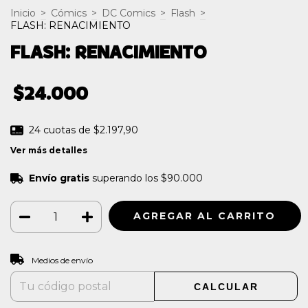
Inicio
>
Cómics
>
DC Comics
>
Flash
>
FLASH: RENACIMIENTO
FLASH: RENACIMIENTO
$24.000
24
cuotas de
$2.197,90
Ver más detalles
Envío gratis
superando los
$90.000
CAMBIAR CP
Entregas para el CP:
Medios de envío
CALCULAR