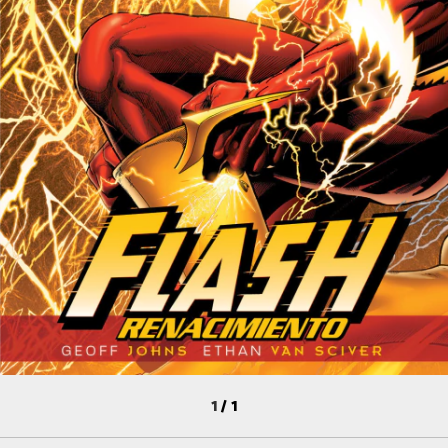
1
/
1