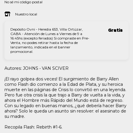
No sé mi código postal
Nuestro local
Depósito Ovni - Heredia 653, Villa Ortúzar,
Gratis
CABA - Atención de Lunes a Viernes de 9 a
16:45hs (excepto feriados) Si compraste en Pre-
Venta, no podes retirar hasta la fecha de
lanzamiento, indicada en el banner
promocional.
Autores: JOHNS • VAN SCIVER
¡El rayo golpea dos veces! El surgimiento de Barry Allen
como Flash dio comienzo a la Edad de Plata, y su heroica
muerte en las páginas de Crisis lo convirtió en una leyenda.
Pero fue otra crisis la que trajo a Barry de vuelta a la vida, y
ahora el Hombre más Rápido del Mundo está de regreso.
Con su legado en buenas manos, ¿qué debería hacer Barry
ahora? Solo le queda un asunto sin resolver: el asesinato de
su madre.
Recopila Flash: Rebirth #1-6.