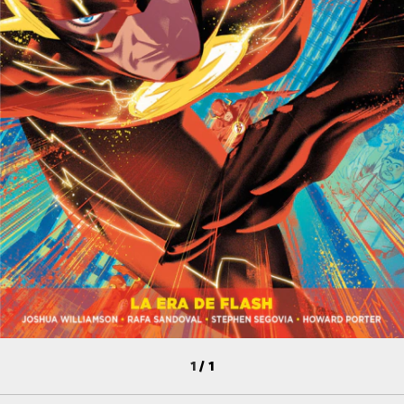
1
/
1