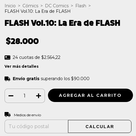
Inicio
>
Cómics
>
DC Comics
>
Flash
>
FLASH Vol.10: La Era de FLASH
FLASH Vol.10: La Era de FLASH
$28.000
24
cuotas de
$2.564,22
Ver más detalles
Envío gratis
superando los
$90.000
CAMBIAR CP
Entregas para el CP:
Medios de envío
CALCULAR