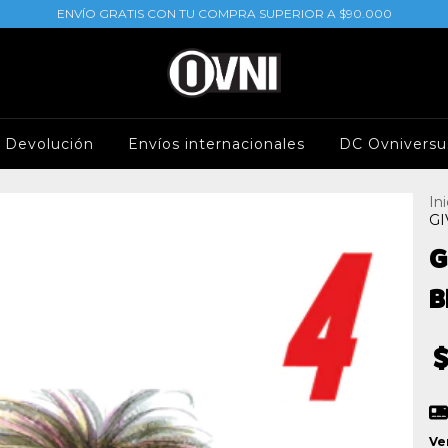
ENVÍO GRATIS CON TU COMPRA SUPERIOR A $90.000
e Devolución
Envíos internacionales
DC Ovniversu
Ini
GI
G
B
$
Ve