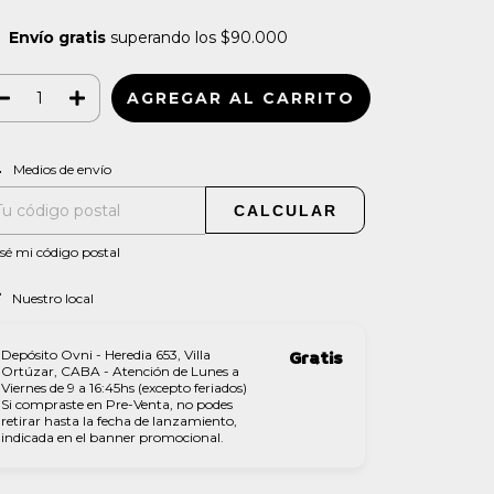
Envío gratis
superando los
$90.000
CAMBIAR CP
regas para el CP:
Medios de envío
CALCULAR
sé mi código postal
Nuestro local
Depósito Ovni - Heredia 653, Villa
Gratis
Ortúzar, CABA - Atención de Lunes a
Viernes de 9 a 16:45hs (excepto feriados)
Si compraste en Pre-Venta, no podes
retirar hasta la fecha de lanzamiento,
indicada en el banner promocional.