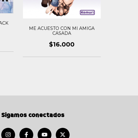
ACK
ME ACUESTO CON MI AMIGA
CASADA
¿MI HOB
$16.000
Sigamos conectados