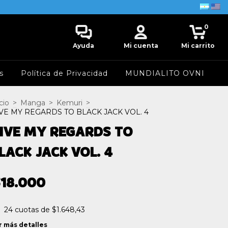
0
Ayuda
Mi cuenta
Mi carrito
s
Política de Privacidad
MUNDIALITO OVNI
cio
>
Manga
>
Kemuri
>
VE MY REGARDS TO BLACK JACK VOL. 4
IVE MY REGARDS TO
LACK JACK VOL. 4
18.000
24
cuotas de
$1.648,43
r más detalles