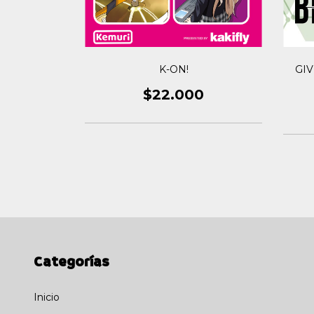
 TO BLACK
K-ON!
GI
5
$22.000
0
Categorías
Inicio