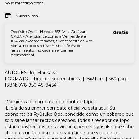
No sé mi código postal
Nuestro local
Depósito Ovni - Heredia 653, Villa Ortúzar,
Gratis
CABA - Atención de Lunes a Viernes de 9 a
16:45hs (excepto feriados) Si compraste en Pre-
Venta, no podes retirar hasta la fecha de
lanzamiento, indicada en el banner
promocional.
AUTORES: Joji Morikawa
FORMATO: Libro con sobrecubierta | 15x21 cm | 360 págs.
ISBN: 978-950-49-8464-1
¡¡Comienza el combate de debut de Ippo!!
¡El día de su primer combate oficial ya está aquí! Su
oponente es Ryûsuke Oda, conocido como un cobarde que
solo sabe lanzar rectos derechos. Todos alrededor de Ippo
están convencidos de su victoria, pero el Ryûsuke que sube
al ring es un tipo duro que nada tiene que ver con los