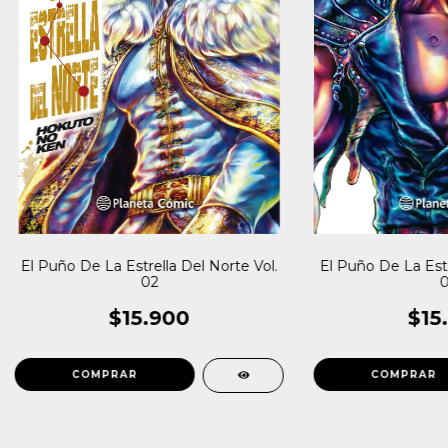
El Puño De La Estrella Del Norte Vol.
El Puño De La Estr
02
0
$15.900
$15