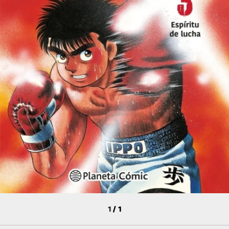
1
/
1