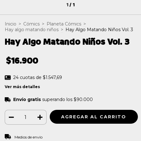
1
/
1
Inicio
>
Cómics
>
Planeta Cómics
>
Hay algo matando niños
>
Hay Algo Matando Niños Vol. 3
Hay Algo Matando Niños Vol. 3
$16.900
24
cuotas de
$1.547,69
Ver más detalles
Envío gratis
superando los
$90.000
CAMBIAR CP
Entregas para el CP:
Medios de envío