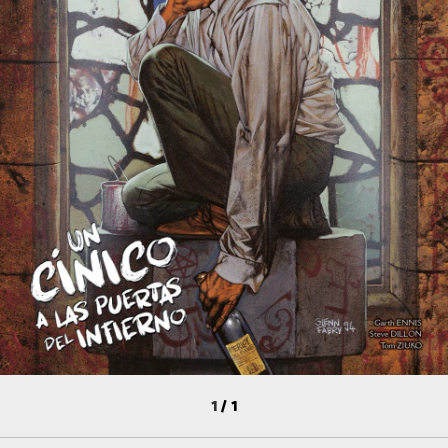
1
/
1