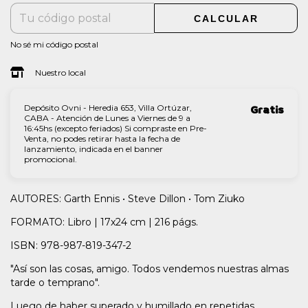
CALCULAR
No sé mi código postal
Nuestro local
Depósito Ovni - Heredia 653, Villa Ortúzar,
Gratis
CABA - Atención de Lunes a Viernes de 9 a
16:45hs (excepto feriados) Si compraste en Pre-
Venta, no podes retirar hasta la fecha de
lanzamiento, indicada en el banner
promocional.
AUTORES: Garth Ennis • Steve Dillon • Tom Ziuko
FORMATO: Libro | 17x24 cm | 216 págs.
ISBN: 978-987-819-347-2
"Así son las cosas, amigo. Todos vendemos nuestras almas
tarde o temprano".
Luego de haber superado y humillado en repetidas