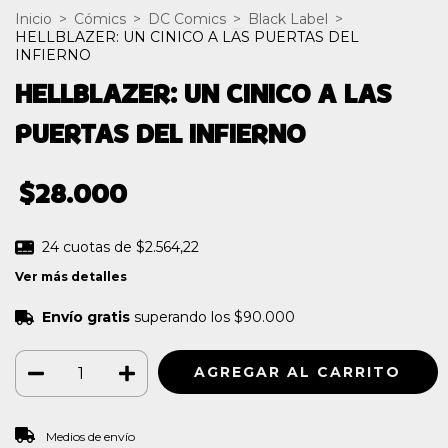
Inicio
>
Cómics
>
DC Comics
>
Black Label
>
HELLBLAZER: UN CINICO A LAS PUERTAS DEL
INFIERNO
HELLBLAZER: UN CINICO A LAS
PUERTAS DEL INFIERNO
$28.000
24
cuotas de
$2.564,22
Ver más detalles
Envío gratis
superando los
$90.000
CAMBIAR CP
Entregas para el CP:
Medios de envío