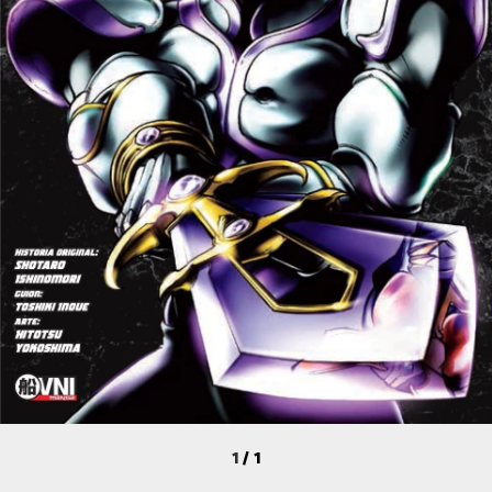
1
/
1