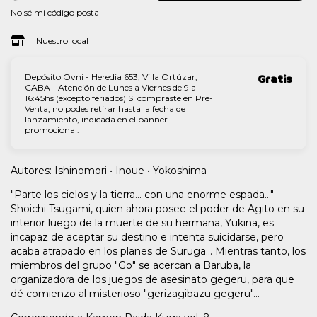
No sé mi código postal
Nuestro local
Depósito Ovni - Heredia 653, Villa Ortúzar,
Gratis
CABA - Atención de Lunes a Viernes de 9 a
16:45hs (excepto feriados) Si compraste en Pre-
Venta, no podes retirar hasta la fecha de
lanzamiento, indicada en el banner
promocional.
Autores: Ishinomori • Inoue • Yokoshima
"Parte los cielos y la tierra... con una enorme espada..."
Shoichi Tsugami, quien ahora posee el poder de Agito en su
interior luego de la muerte de su hermana, Yukina, es
incapaz de aceptar su destino e intenta suicidarse, pero
acaba atrapado en los planes de Suruga... Mientras tanto, los
miembros del grupo "Go" se acercan a Baruba, la
organizadora de los juegos de asesinato gegeru, para que
dé comienzo al misterioso "gerizagibazu gegeru"...