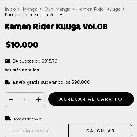
Inicio
>
Manga
>
Ovni Manga
>
Kamen Rider Kuuga
>
Kamen Rider Kuuga Vol.08
Kamen Rider Kuuga Vol.08
$10.000
24
cuotas de
$915,79
Ver más detalles
Envío gratis
superando los
$90.000
CAMBIAR CP
Entregas para el CP:
Medios de envío
CALCULAR