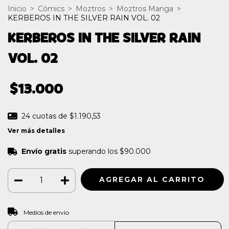
Inicio
>
Cómics
>
Moztros
>
Moztros Manga
>
KERBEROS IN THE SILVER RAIN VOL. 02
KERBEROS IN THE SILVER RAIN
VOL. 02
$13.000
24
cuotas de
$1.190,53
Ver más detalles
Envío gratis
superando los
$90.000
CAMBIAR CP
Entregas para el CP:
Medios de envío