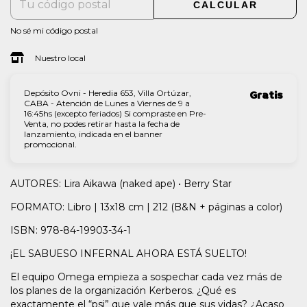
CALCULAR
No sé mi código postal
Nuestro local
Depósito Ovni - Heredia 653, Villa Ortúzar,
Gratis
CABA - Atención de Lunes a Viernes de 9 a
16:45hs (excepto feriados) Si compraste en Pre-
Venta, no podes retirar hasta la fecha de
lanzamiento, indicada en el banner
promocional.
AUTORES: Lira Aikawa (naked ape) • Berry Star
FORMATO: Libro | 13x18 cm | 212 (B&N + páginas a color)
ISBN: 978-84-19903-34-1
¡EL SABUESO INFERNAL AHORA ESTÁ SUELTO!
El equipo Omega empieza a sospechar cada vez más de
los planes de la organización Kerberos. ¿Qué es
exactamente el “psi” que vale más que sus vidas? ¿Acaso