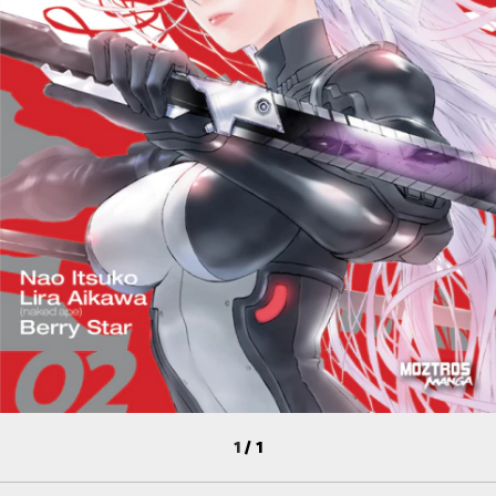
1
/
1