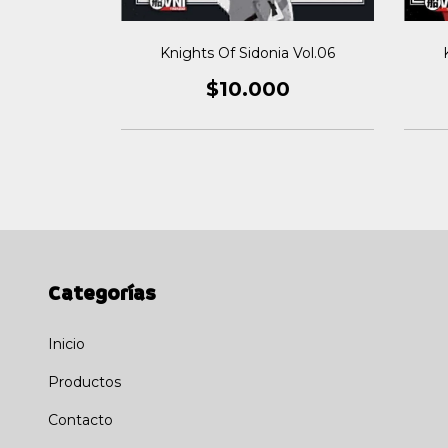
a Vol.04
Knights Of Sidonia Vol.06
0
$10.000
Categorías
Inicio
Productos
Contacto