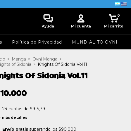
0
Ayuda
Mi cuenta
Mi carrito
s
Política de Privacidad
MUNDIALITO OVNI
cio
>
Manga
>
Ovni Manga
>
ights of Sidonia
>
Knights Of Sidonia Vol.11
nights Of Sidonia Vol.11
$10.000
24
cuotas de
$915,79
r más detalles
Envío gratis
superando los
$90.000