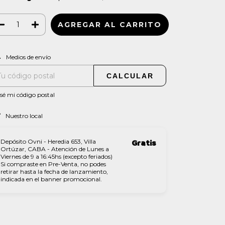
CAMBIAR CP
regas para el CP:
Medios de envío
CALCULAR
sé mi código postal
Nuestro local
Depósito Ovni - Heredia 653, Villa
Gratis
Ortúzar, CABA - Atención de Lunes a
Viernes de 9 a 16:45hs (excepto feriados)
Si compraste en Pre-Venta, no podes
retirar hasta la fecha de lanzamiento,
indicada en el banner promocional.