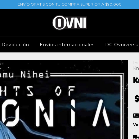
ENVÍO GRATIS CON TU COMPRA SUPERIOR A $90.000
e Devolución
Envíos internacionales
DC Ovniversu
Ini
Kn
K
Ve