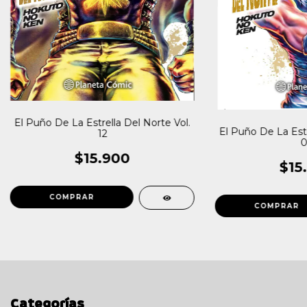
El Puño De La Estrella Del Norte Vol.
El Puño De La Estr
12
0
$15.900
$15
Categorías