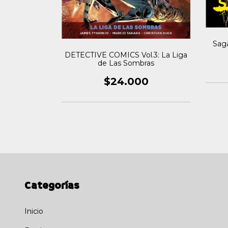
Sag
los Villanos
DETECTIVE COMICS Vol.3: La Liga
de Las Sombras
0
$24.000
Categorías
Inicio