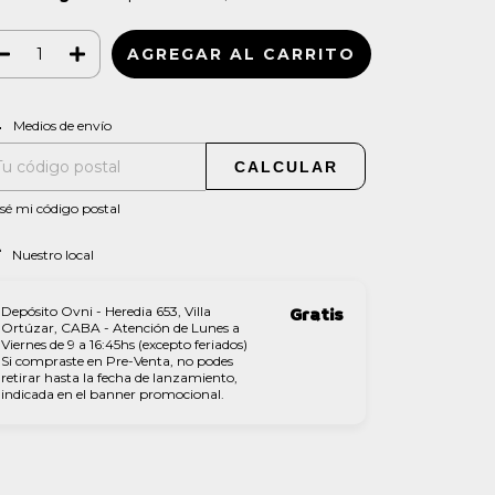
CAMBIAR CP
regas para el CP:
Medios de envío
CALCULAR
sé mi código postal
Nuestro local
Depósito Ovni - Heredia 653, Villa
Gratis
Ortúzar, CABA - Atención de Lunes a
Viernes de 9 a 16:45hs (excepto feriados)
Si compraste en Pre-Venta, no podes
retirar hasta la fecha de lanzamiento,
indicada en el banner promocional.