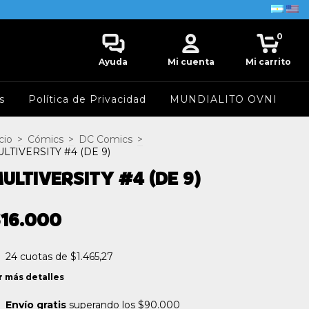
0
Ayuda
Mi cuenta
Mi carrito
s
Política de Privacidad
MUNDIALITO OVNI
cio
>
Cómics
>
DC Comics
>
LTIVERSITY #4 (DE 9)
ULTIVERSITY #4 (DE 9)
16.000
24
cuotas de
$1.465,27
r más detalles
Envío gratis
superando los
$90.000