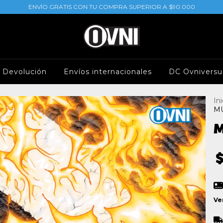
ENVÍO GRATIS CON TU COMPRA SUPERIOR A $90.000
e Devolución
Envíos internacionales
DC Ovniversu
Ini
MU
M
$
Ve